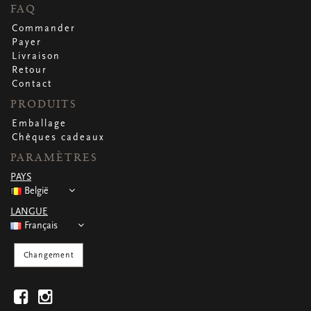
CARTES DE VOEUX
FAQ
Petites cartes carrées
Commander
Petites cartes oblongues
Payer
Petites cartes rectangulaires
Livraison
Cartes de voeux
Retour
Par occasion
Contact
PRODUITS
Emballage
Regardez toutes
Regardez toutes
Regardez toutes
Regardez toutes
Regardez toutes
Chèques cadeaux
PARAMÈTRES
PAYS
België
LANGUE
Français
Changement