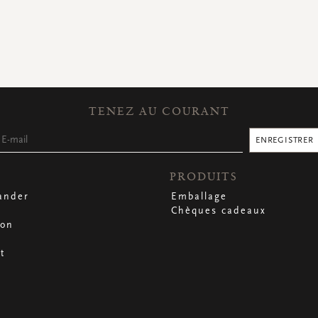
TENEZ AU COURANT
ENREGISTRER
PRODUITS
nder
Emballage
Chèques cadeaux
son
t