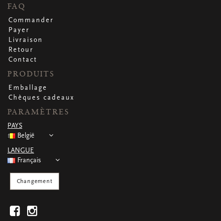
CARTES DE VOEUX
FAQ
Petites cartes carrées
Commander
Petites cartes oblongues
Payer
Petites cartes rectangulaires
Livraison
Cartes de voeux
Retour
Par occasion
Contact
PRODUITS
Emballage
Regardez toutes
Regardez toutes
Regardez toutes
Regardez toutes
Regardez toutes
Chèques cadeaux
PARAMÈTRES
PAYS
België
LANGUE
Français
Changement