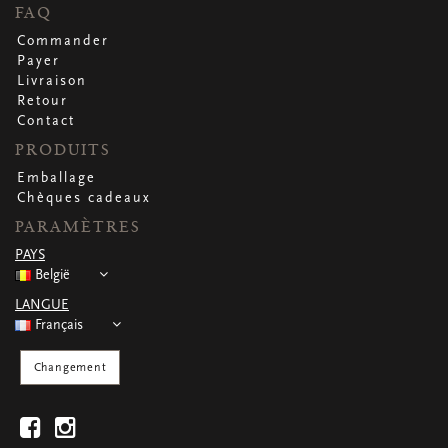
CARTES DE VOEUX
FAQ
Petites cartes carrées
Commander
Petites cartes oblongues
Payer
Petites cartes rectangulaires
Livraison
Cartes de voeux
Retour
Par occasion
Contact
PRODUITS
Emballage
Regardez toutes
Regardez toutes
Regardez toutes
Regardez toutes
Regardez toutes
Chèques cadeaux
PARAMÈTRES
PAYS
België
LANGUE
Français
Changement