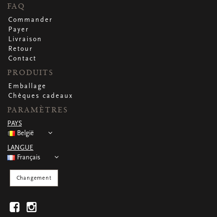
CARTES DE VOEUX
FAQ
Petites cartes carrées
Commander
Petites cartes oblongues
Payer
Petites cartes rectangulaires
Livraison
Cartes de voeux
Retour
Par occasion
Contact
PRODUITS
Emballage
Regardez toutes
Regardez toutes
Regardez toutes
Regardez toutes
Regardez toutes
Chèques cadeaux
PARAMÈTRES
PAYS
België
LANGUE
Français
Changement