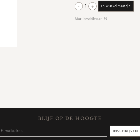
-
+
1
In winkelmandje
Max. beschikbaar: 79
BLIJF OP DE HOOGTE
INSCHRIJVEN