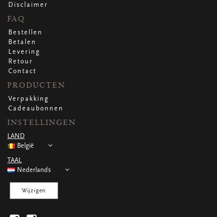
WENSKAARTEN
Disclaimer
FAQ
Vierkante wenskaartjes
Langwerpige wenskaartjes
Bestellen
Rechthoekige wenskaartjes
Betalen
Wenskaarten
Levering
Per gelegenheid
Retour
Contact
PRODUCTEN
bekijk alle
bekijk alle
bekijk alle
bekijk alle
bekijk alle
Verpakking
Cadeaubonnen
INSTELLINGEN
LAND
België
TAAL
Nederlands
Wijzigen