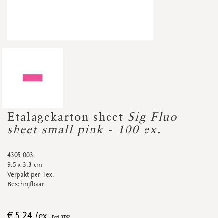
Accessoires
Droogbloemetjes
Etalagekarton
Banners
Promo's
&
super promo's
bekijk alle
bekijk alle
bekijk alle
bekijk alle
bekijk alle
bekijk alle
AFSPRAKENKAARTJES
Afsprakenkaartjes
Etalagekarton sheet
Sig Fluo
Promo's
&
super promo's
sheet small pink - 100 ex.
4305 003
9.5 x 3.3 cm
Verpakt per 1ex.
bekijk alle
bekijk alle
Beschrijfbaar
STICKERS
€ 5.24 /ex.
Excl BTW