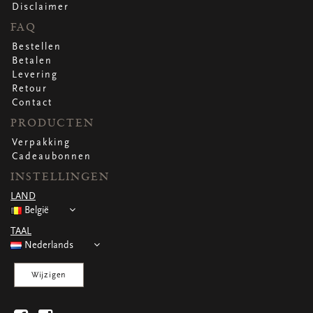
WENSKAARTEN
Disclaimer
FAQ
Vierkante wenskaartjes
Langwerpige wenskaartjes
Bestellen
Rechthoekige wenskaartjes
Betalen
Wenskaarten
Levering
Per gelegenheid
Retour
Contact
PRODUCTEN
bekijk alle
bekijk alle
bekijk alle
bekijk alle
bekijk alle
Verpakking
Cadeaubonnen
INSTELLINGEN
LAND
België
TAAL
Nederlands
Wijzigen