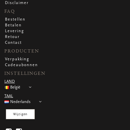
WENSKAARTEN
Disclaimer
FAQ
Vierkante wenskaartjes
Langwerpige wenskaartjes
Bestellen
Rechthoekige wenskaartjes
Betalen
Wenskaarten
Levering
Per gelegenheid
Retour
Contact
PRODUCTEN
bekijk alle
bekijk alle
bekijk alle
bekijk alle
bekijk alle
Verpakking
Cadeaubonnen
INSTELLINGEN
LAND
België
TAAL
Nederlands
Wijzigen