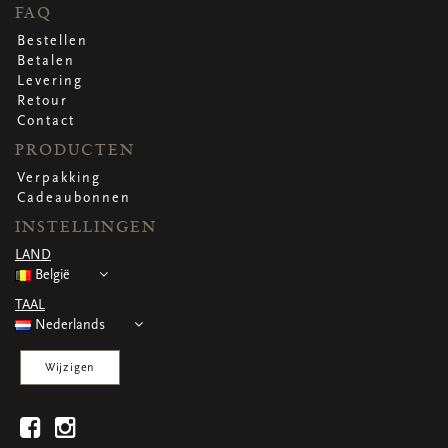
WENSKAARTEN
FAQ
Vierkante wenskaartjes
Bestellen
Langwerpige wenskaartjes
Betalen
Rechthoekige wenskaartjes
Levering
Wenskaarten
Retour
Per gelegenheid
Contact
PRODUCTEN
Verpakking
bekijk alle
bekijk alle
bekijk alle
bekijk alle
bekijk alle
Cadeaubonnen
INSTELLINGEN
LAND
België
TAAL
Nederlands
Wijzigen