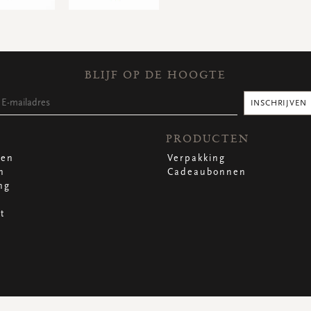
BLIJF OP DE HOOGTE
INSCHRIJVEN
PRODUCTEN
len
Verpakking
n
Cadeaubonnen
ng
t