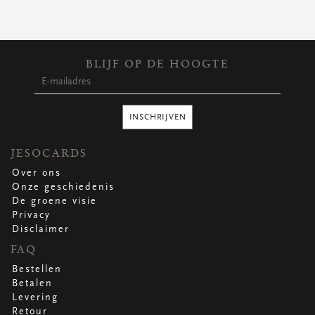
WENSKAARTEN
Vierkante wenskaartjes
Langwerpige wenskaartjes
Rechthoekige wenskaartjes
BLIJF OP DE HOOGTE
Wenskaarten
Per gelegenheid
INSCHRIJVEN
bekijk alle
bekijk alle
bekijk alle
bekijk alle
bekijk alle
JESOCARDS
Over ons
Onze geschiedenis
De groene visie
Privacy
Disclaimer
FAQ
Bestellen
Betalen
Levering
Retour