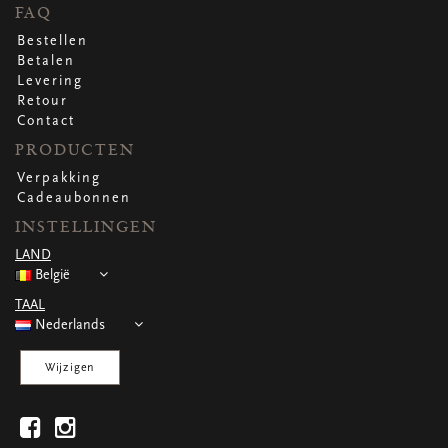
WENSKAARTEN
FAQ
Vierkante wenskaartjes
Bestellen
Langwerpige wenskaartjes
Betalen
Rechthoekige wenskaartjes
Levering
Wenskaarten
Retour
Per gelegenheid
Contact
PRODUCTEN
Verpakking
bekijk alle
bekijk alle
bekijk alle
bekijk alle
bekijk alle
Cadeaubonnen
INSTELLINGEN
LAND
België
TAAL
Nederlands
Wijzigen