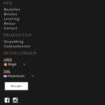
WENSKAARTEN
FAQ
Vierkante wenskaartjes
Bestellen
Langwerpige wenskaartjes
Betalen
Rechthoekige wenskaartjes
Levering
Wenskaarten
Retour
Per gelegenheid
Contact
PRODUCTEN
Verpakking
bekijk alle
bekijk alle
bekijk alle
bekijk alle
bekijk alle
Cadeaubonnen
INSTELLINGEN
LAND
België
TAAL
Nederlands
Wijzigen