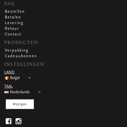
WENSKAARTEN
FAQ
Vierkante wenskaartjes
Bestellen
Langwerpige wenskaartjes
Betalen
Rechthoekige wenskaartjes
Levering
Wenskaarten
Retour
Per gelegenheid
Contact
PRODUCTEN
Verpakking
bekijk alle
bekijk alle
bekijk alle
bekijk alle
bekijk alle
Cadeaubonnen
INSTELLINGEN
LAND
België
TAAL
Nederlands
Wijzigen