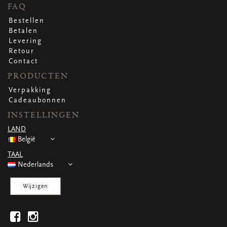
WENSKAARTEN
FAQ
Vierkante wenskaartjes
Bestellen
Langwerpige wenskaartjes
Betalen
Rechthoekige wenskaartjes
Levering
Wenskaarten
Retour
Per gelegenheid
Contact
PRODUCTEN
Verpakking
bekijk alle
bekijk alle
bekijk alle
bekijk alle
bekijk alle
Cadeaubonnen
INSTELLINGEN
LAND
België
TAAL
Nederlands
Wijzigen