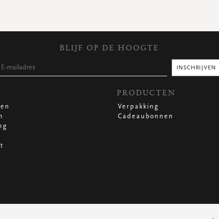
BLIJF OP DE HOOGTE
INSCHRIJVEN
PRODUCTEN
len
Verpakking
n
Cadeaubonnen
ng
t