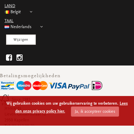
WENSKAARTEN
LAND
Vierkante wenskaartjes
België
Langwerpige wenskaartjes
TAAL
Rechthoekige wenskaartjes
Nederlands
Wenskaarten
Per gelegenheid
Wijzigen
bekijk alle
bekijk alle
bekijk alle
bekijk alle
bekijk alle
Betalingsmogelijkheden
Since 1985
Wij gebruiken cookies om uw gebruikerservaring te verbeteren.
Lees
Jesocards
dan onze privacy policy hier.
Ja, ik accepteer cookies
Lieven Gevaertstraat 12
2950 Kapellen
Tel:
03 317 09 70
Ondernemingsnummer:
BE 0430.928.339