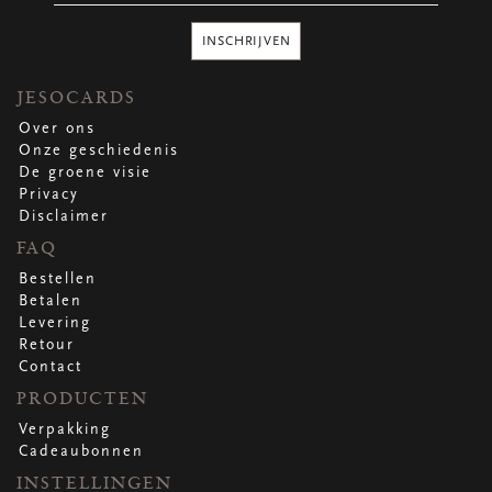
Ronde stickers
Vierkante stickers
INSCHRIJVEN
Hartstickers
Sluitstickers
JESOCARDS
Over ons
Onze geschiedenis
De groene visie
bekijk alle
bekijk alle
bekijk alle
bekijk alle
Privacy
Disclaimer
VERPAKKING
FAQ
Verpakking op rol
Bestellen
Hoezen
Betalen
Flowerbag
Levering
Draagtassen
Retour
Omslagen
Contact
Promo's
&
super promo's
PRODUCTEN
Verpakking
bekijk alle
bekijk alle
bekijk alle
bekijk alle
bekijk alle
bekijk alle
Cadeaubonnen
INSTELLINGEN