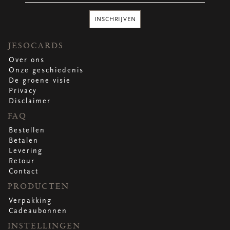
Ronde stickers
Vierkante stickers
INSCHRIJVEN
Hartstickers
Sluitstickers
JESOCARDS
Over ons
Onze geschiedenis
De groene visie
bekijk alle
bekijk alle
bekijk alle
bekijk alle
Privacy
Disclaimer
VERPAKKING
FAQ
Verpakking op rol
Bestellen
Hoezen
Betalen
Flowerbag
Levering
Draagtassen
Retour
Omslagen
Contact
Promo's
&
super promo's
PRODUCTEN
Verpakking
bekijk alle
bekijk alle
bekijk alle
bekijk alle
bekijk alle
bekijk alle
Cadeaubonnen
INSTELLINGEN