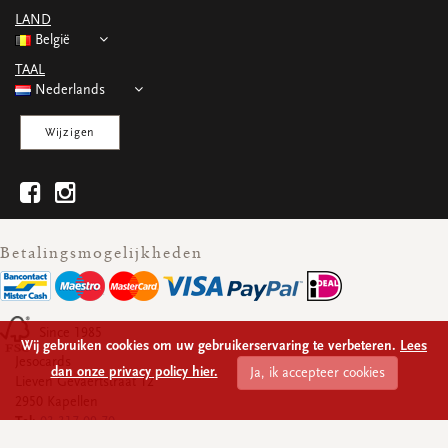
WENSKAARTEN
LAND
Vierkante wenskaartjes
België
Langwerpige wenskaartjes
TAAL
Rechthoekige wenskaartjes
Nederlands
Wenskaarten
Per gelegenheid
Wijzigen
bekijk alle
bekijk alle
bekijk alle
bekijk alle
bekijk alle
Betalingsmogelijkheden
Since 1985
Wij gebruiken cookies om uw gebruikerservaring te verbeteren.
Lees
Jesocards
dan onze privacy policy hier.
Ja, ik accepteer cookies
Lieven Gevaertstraat 12
2950 Kapellen
Tel:
03 317 09 70
Ondernemingsnummer:
BE 0430.928.339