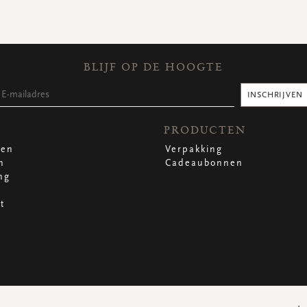
BLIJF OP DE HOOGTE
INSCHRIJVEN
PRODUCTEN
len
Verpakking
n
Cadeaubonnen
ng
t