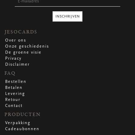
Ronde stickers
Vierkante stickers
Hartstickers
INSCHRIJVEN
Sluitstickers
JESOCARDS
Over ons
Onze geschiedenis
bekijk alle
bekijk alle
bekijk alle
bekijk alle
De groene visie
Privacy
Disclaimer
VERPAKKING
FAQ
Verpakking op rol
Hoezen
Bestellen
Flowerbag
Betalen
Draagtassen
Levering
Omslagen
Retour
Promo's
&
super promo's
Contact
PRODUCTEN
bekijk alle
bekijk alle
bekijk alle
bekijk alle
bekijk alle
bekijk alle
Verpakking
Cadeaubonnen