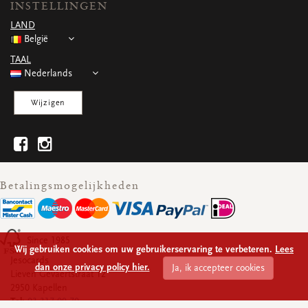
INSTELLINGEN
WENSKAARTEN
LAND
Vierkante wenskaartjes
België
Langwerpige wenskaartjes
Rechthoekige wenskaartjes
TAAL
Wenskaarten
Nederlands
Per gelegenheid
Wijzigen
bekijk alle
bekijk alle
bekijk alle
bekijk alle
bekijk alle
Betalingsmogelijkheden
Since 1985
Wij gebruiken cookies om uw gebruikerservaring te verbeteren.
Lees
Jesocards
dan onze privacy policy hier.
Ja, ik accepteer cookies
Lieven Gevaertstraat 12
2950 Kapellen
Tel:
03 317 09 70