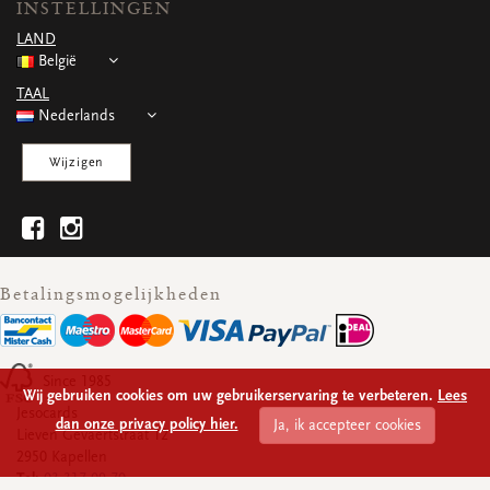
INSTELLINGEN
WENSKAARTEN
LAND
Vierkante wenskaartjes
België
Langwerpige wenskaartjes
Rechthoekige wenskaartjes
TAAL
Wenskaarten
Nederlands
Per gelegenheid
Wijzigen
bekijk alle
bekijk alle
bekijk alle
bekijk alle
bekijk alle
Betalingsmogelijkheden
Since 1985
Wij gebruiken cookies om uw gebruikerservaring te verbeteren.
Lees
Jesocards
dan onze privacy policy hier.
Ja, ik accepteer cookies
Lieven Gevaertstraat 12
2950 Kapellen
Tel:
03 317 09 70