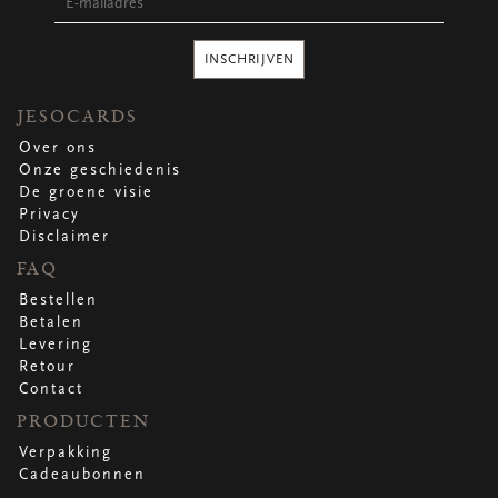
Ronde stickers
Vierkante stickers
Hartstickers
INSCHRIJVEN
Sluitstickers
JESOCARDS
Over ons
Onze geschiedenis
bekijk alle
bekijk alle
bekijk alle
bekijk alle
De groene visie
Privacy
Disclaimer
VERPAKKING
FAQ
Verpakking op rol
Bestellen
Hoezen
Betalen
Flowerbag
Levering
Draagtassen
Retour
Omslagen
Contact
Promo's
&
super promo's
PRODUCTEN
bekijk alle
bekijk alle
bekijk alle
bekijk alle
bekijk alle
bekijk alle
Verpakking
Cadeaubonnen