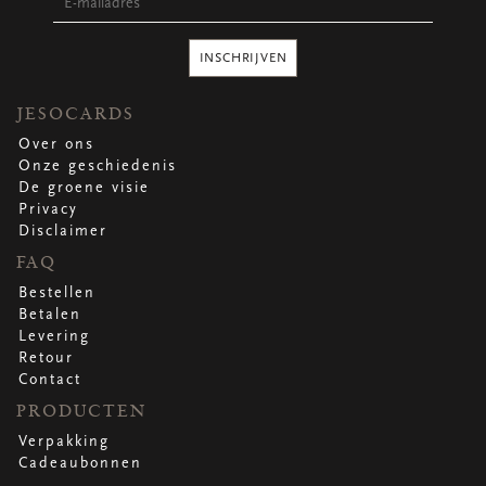
Ronde stickers
Vierkante stickers
Hartstickers
INSCHRIJVEN
Sluitstickers
JESOCARDS
Over ons
Onze geschiedenis
bekijk alle
bekijk alle
bekijk alle
bekijk alle
De groene visie
Privacy
Disclaimer
VERPAKKING
FAQ
Verpakking op rol
Bestellen
Hoezen
Betalen
Flowerbag
Levering
Draagtassen
Retour
Omslagen
Contact
Promo's
&
super promo's
PRODUCTEN
bekijk alle
bekijk alle
bekijk alle
bekijk alle
bekijk alle
bekijk alle
Verpakking
Cadeaubonnen