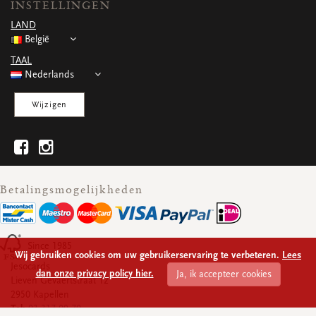
INSTELLINGEN
WENSKAARTEN
LAND
Vierkante wenskaartjes
België
Langwerpige wenskaartjes
Rechthoekige wenskaartjes
TAAL
Wenskaarten
Nederlands
Per gelegenheid
Wijzigen
bekijk alle
bekijk alle
bekijk alle
bekijk alle
bekijk alle
Betalingsmogelijkheden
Since 1985
Wij gebruiken cookies om uw gebruikerservaring te verbeteren.
Lees
Jesocards
dan onze privacy policy hier.
Ja, ik accepteer cookies
Lieven Gevaertstraat 12
2950 Kapellen
Tel:
03 317 09 70