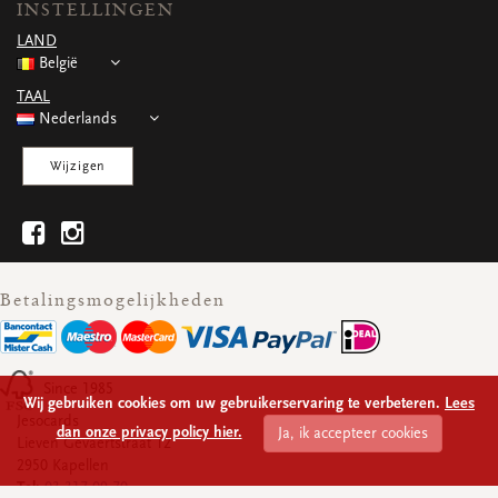
INSTELLINGEN
WENSKAARTEN
LAND
Vierkante wenskaartjes
België
Langwerpige wenskaartjes
Rechthoekige wenskaartjes
TAAL
Wenskaarten
Nederlands
Per gelegenheid
Wijzigen
bekijk alle
bekijk alle
bekijk alle
bekijk alle
bekijk alle
Betalingsmogelijkheden
Since 1985
Wij gebruiken cookies om uw gebruikerservaring te verbeteren.
Lees
Jesocards
dan onze privacy policy hier.
Ja, ik accepteer cookies
Lieven Gevaertstraat 12
2950 Kapellen
Tel:
03 317 09 70