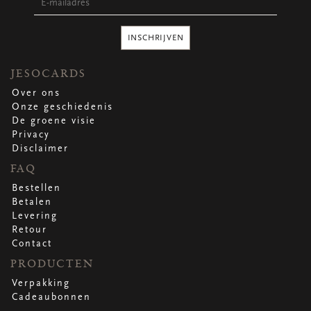
Ronde stickers
Vierkante stickers
Hartstickers
INSCHRIJVEN
Sluitstickers
JESOCARDS
Over ons
Onze geschiedenis
bekijk alle
bekijk alle
bekijk alle
bekijk alle
De groene visie
Privacy
Disclaimer
VERPAKKING
FAQ
Verpakking op rol
Hoezen
Bestellen
Flowerbag
Betalen
Draagtassen
Levering
Omslagen
Retour
Promo's
&
super promo's
Contact
PRODUCTEN
bekijk alle
bekijk alle
bekijk alle
bekijk alle
bekijk alle
bekijk alle
Verpakking
Cadeaubonnen