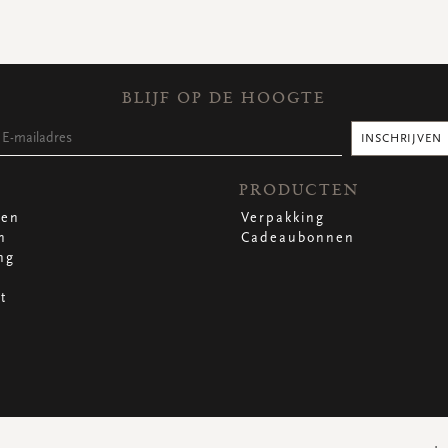
BLIJF OP DE HOOGTE
INSCHRIJVEN
PRODUCTEN
len
Verpakking
n
Cadeaubonnen
ng
t