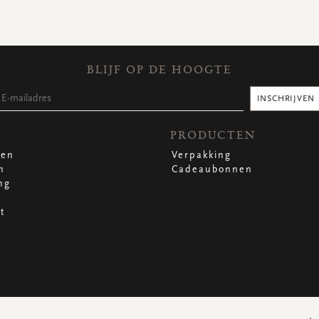
BLIJF OP DE HOOGTE
INSCHRIJVEN
PRODUCTEN
len
Verpakking
n
Cadeaubonnen
ng
t