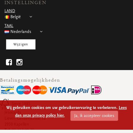
INSTELLINGEN
WENSKAARTEN
LAND
Vierkante wenskaartjes
België
Langwerpige wenskaartjes
Rechthoekige wenskaartjes
TAAL
Wenskaarten
Nederlands
Per gelegenheid
Wijzigen
bekijk alle
bekijk alle
bekijk alle
bekijk alle
bekijk alle
Betalingsmogelijkheden
Since 1985
Wij gebruiken cookies om uw gebruikerservaring te verbeteren.
Lees
Jesocards
dan onze privacy policy hier.
Ja, ik accepteer cookies
Lieven Gevaertstraat 12
2950 Kapellen
Tel:
03 317 09 70