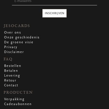
Ronde stickers
Vierkante stickers
Hartstickers
INSCHRIJVEN
Sluitstickers
JESOCARDS
Over ons
Onze geschiedenis
bekijk alle
bekijk alle
bekijk alle
bekijk alle
De groene visie
Privacy
Disclaimer
VERPAKKING
FAQ
Verpakking op rol
Hoezen
Bestellen
Flowerbag
Betalen
Draagtassen
Levering
Omslagen
Retour
Promo's
&
super promo's
Contact
PRODUCTEN
bekijk alle
bekijk alle
bekijk alle
bekijk alle
bekijk alle
bekijk alle
Verpakking
Cadeaubonnen