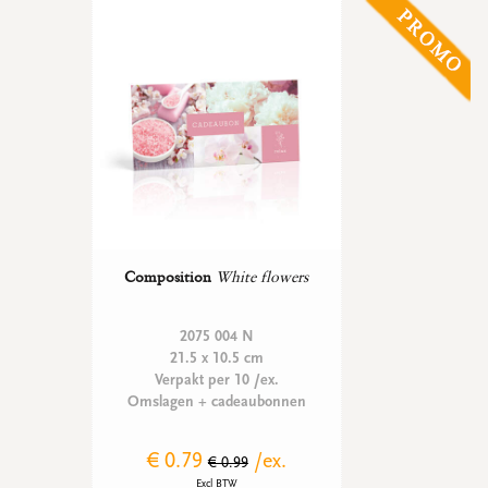
WENSKAARTEN
Vierkante wenskaartjes
Langwerpige wenskaartjes
Rechthoekige wenskaartjes
Wenskaarten
Per gelegenheid
bekijk alle
bekijk alle
bekijk alle
bekijk alle
bekijk alle
Composition
White flowers
2075 004 N
21.5 x 10.5 cm
Verpakt per 10 /ex.
Omslagen + cadeaubonnen
€ 0.79
/ex.
€ 0.99
Excl BTW