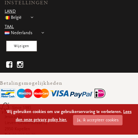
INSTELLINGEN
WENSKAARTEN
LAND
Vierkante wenskaartjes
België
Langwerpige wenskaartjes
Rechthoekige wenskaartjes
TAAL
Wenskaarten
Nederlands
Per gelegenheid
Wijzigen
bekijk alle
bekijk alle
bekijk alle
bekijk alle
bekijk alle
Betalingsmogelijkheden
Since 1985
Wij gebruiken cookies om uw gebruikerservaring te verbeteren.
Lees
Jesocards
dan onze privacy policy hier.
Ja, ik accepteer cookies
Lieven Gevaertstraat 12
2950 Kapellen
Tel:
03 317 09 70