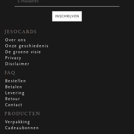
Ronde stickers
Vierkante stickers
Hartstickers
INSCHRIJVEN
Sluitstickers
JESOCARDS
Over ons
Onze geschiedenis
bekijk alle
bekijk alle
bekijk alle
bekijk alle
De groene visie
Privacy
Disclaimer
VERPAKKING
FAQ
Verpakking op rol
Hoezen
Bestellen
Flowerbag
Betalen
Draagtassen
Levering
Omslagen
Retour
Promo's
&
super promo's
Contact
PRODUCTEN
bekijk alle
bekijk alle
bekijk alle
bekijk alle
bekijk alle
bekijk alle
Verpakking
Cadeaubonnen