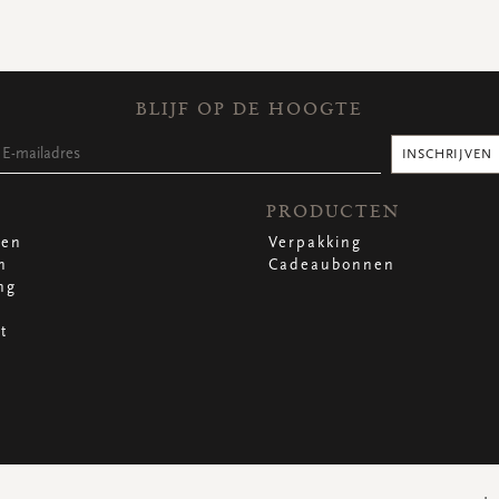
BLIJF OP DE HOOGTE
INSCHRIJVEN
PRODUCTEN
len
Verpakking
n
Cadeaubonnen
ng
t