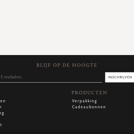
BLIJF OP DE HOOGTE
INSCHRIJVEN
PRODUCTEN
len
Verpakking
n
Cadeaubonnen
ng
t