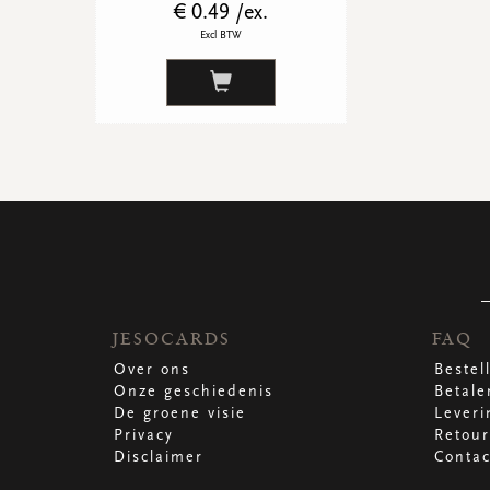
€ 0.49 /ex.
Excl BTW
JESOCARDS
FAQ
Over ons
Bestel
Onze geschiedenis
Betale
De groene visie
Leveri
Privacy
Retour
Disclaimer
Contac