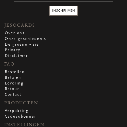
Ronde stickers
Vierkante stickers
INSCHRIJVEN
Hartstickers
Sluitstickers
JESOCARDS
Over ons
Onze geschiedenis
De groene visie
bekijk alle
bekijk alle
bekijk alle
bekijk alle
Privacy
Disclaimer
VERPAKKING
FAQ
Verpakking op rol
Bestellen
Hoezen
Betalen
Flowerbag
Levering
Draagtassen
Retour
Omslagen
Contact
Promo's
&
super promo's
PRODUCTEN
Verpakking
bekijk alle
bekijk alle
bekijk alle
bekijk alle
bekijk alle
bekijk alle
Cadeaubonnen
INSTELLINGEN