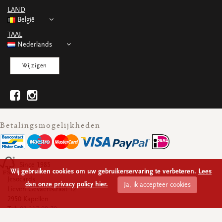
WENSKAARTEN
LAND
Vierkante wenskaartjes
België
Langwerpige wenskaartjes
TAAL
Rechthoekige wenskaartjes
Nederlands
Wenskaarten
Per gelegenheid
Wijzigen
bekijk alle
bekijk alle
bekijk alle
bekijk alle
bekijk alle
Betalingsmogelijkheden
Since 1985
Wij gebruiken cookies om uw gebruikerservaring te verbeteren.
Lees
Jesocards
dan onze privacy policy hier.
Ja, ik accepteer cookies
Lieven Gevaertstraat 12
2950 Kapellen
Tel:
03 317 09 70
Ondernemingsnummer:
BE 0430.928.339