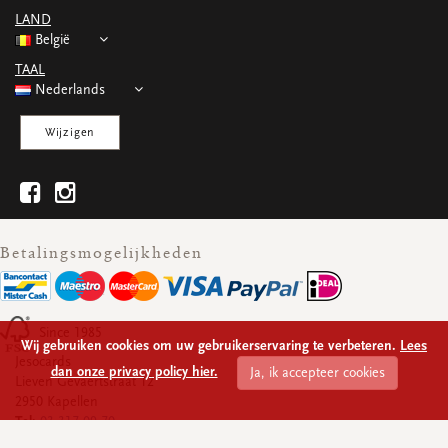
WENSKAARTEN
LAND
Vierkante wenskaartjes
België
Langwerpige wenskaartjes
TAAL
Rechthoekige wenskaartjes
Nederlands
Wenskaarten
Per gelegenheid
Wijzigen
bekijk alle
bekijk alle
bekijk alle
bekijk alle
bekijk alle
Betalingsmogelijkheden
Since 1985
Wij gebruiken cookies om uw gebruikerservaring te verbeteren.
Lees
Jesocards
dan onze privacy policy hier.
Ja, ik accepteer cookies
Lieven Gevaertstraat 12
2950 Kapellen
Tel:
03 317 09 70
Ondernemingsnummer:
BE 0430.928.339