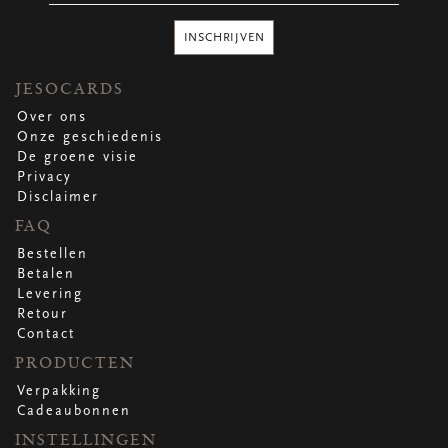
Ronde stickers
Vierkante stickers
INSCHRIJVEN
Hartstickers
Sluitstickers
JESOCARDS
Over ons
Onze geschiedenis
De groene visie
bekijk alle
bekijk alle
bekijk alle
bekijk alle
Privacy
Disclaimer
VERPAKKING
FAQ
Verpakking op rol
Bestellen
Hoezen
Betalen
Flowerbag
Levering
Draagtassen
Retour
Omslagen
Contact
Promo's
&
super promo's
PRODUCTEN
Verpakking
bekijk alle
bekijk alle
bekijk alle
bekijk alle
bekijk alle
bekijk alle
Cadeaubonnen
INSTELLINGEN