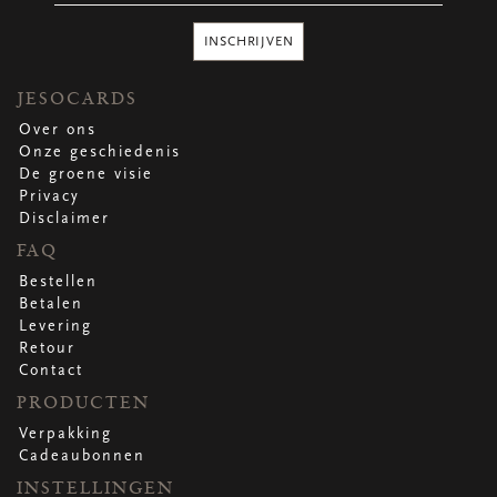
Ronde stickers
Vierkante stickers
INSCHRIJVEN
Hartstickers
Sluitstickers
JESOCARDS
Over ons
Onze geschiedenis
De groene visie
bekijk alle
bekijk alle
bekijk alle
bekijk alle
Privacy
Disclaimer
VERPAKKING
FAQ
Verpakking op rol
Bestellen
Hoezen
Betalen
Flowerbag
Levering
Draagtassen
Retour
Omslagen
Contact
Promo's
&
super promo's
PRODUCTEN
Verpakking
bekijk alle
bekijk alle
bekijk alle
bekijk alle
bekijk alle
bekijk alle
Cadeaubonnen
INSTELLINGEN