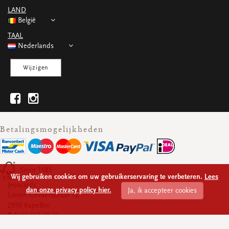
WENSKAARTEN
LAND
Vierkante wenskaartjes
België
Langwerpige wenskaartjes
TAAL
Rechthoekige wenskaartjes
Nederlands
Wenskaarten
Per gelegenheid
Wijzigen
bekijk alle
bekijk alle
bekijk alle
bekijk alle
bekijk alle
Betalingsmogelijkheden
Since 1985
Wij gebruiken cookies om uw gebruikerservaring te verbeteren.
Lees
Jesocards
dan onze privacy policy hier.
Ja, ik accepteer cookies
Lieven Gevaertstraat 12
2950 Kapellen
Tel:
03 317 09 70
Ondernemingsnummer:
BE 0430.928.339