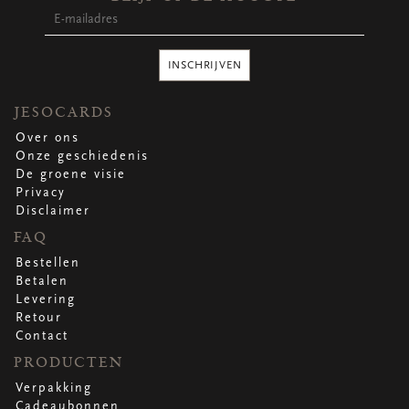
Ronde stickers
Vierkante stickers
Hartstickers
INSCHRIJVEN
Sluitstickers
JESOCARDS
Over ons
bekijk alle
bekijk alle
bekijk alle
bekijk alle
Onze geschiedenis
De groene visie
Privacy
VERPAKKING
Disclaimer
Verpakking op rol
FAQ
Hoezen
Bestellen
Flowerbag
Betalen
Draagtassen
Levering
Omslagen
Retour
Promo's
&
super promo's
Contact
PRODUCTEN
bekijk alle
bekijk alle
bekijk alle
bekijk alle
bekijk alle
bekijk alle
Verpakking
Cadeaubonnen