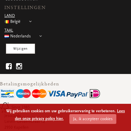
WENSKAARTEN
INSTELLINGEN
Vierkante wenskaartjes
LAND
Langwerpige wenskaartjes
België
Rechthoekige wenskaartjes
Wenskaarten
TAAL
Per gelegenheid
Nederlands
Wijzigen
bekijk alle
bekijk alle
bekijk alle
bekijk alle
bekijk alle
Betalingsmogelijkheden
Since 1985
Wij gebruiken cookies om uw gebruikerservaring te verbeteren.
Lees
Jesocards
dan onze privacy policy hier.
Ja, ik accepteer cookies
Lieven Gevaertstraat 12
2950 Kapellen