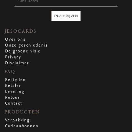
Ronde stickers
Vierkante stickers
Hartstickers
INSCHRIJVEN
Sluitstickers
JESOCARDS
Over ons
Onze geschiedenis
bekijk alle
bekijk alle
bekijk alle
bekijk alle
De groene visie
Privacy
Disclaimer
VERPAKKING
FAQ
Verpakking op rol
Hoezen
Bestellen
Flowerbag
Betalen
Draagtassen
Levering
Omslagen
Retour
Promo's
&
super promo's
Contact
PRODUCTEN
bekijk alle
bekijk alle
bekijk alle
bekijk alle
bekijk alle
bekijk alle
Verpakking
Cadeaubonnen