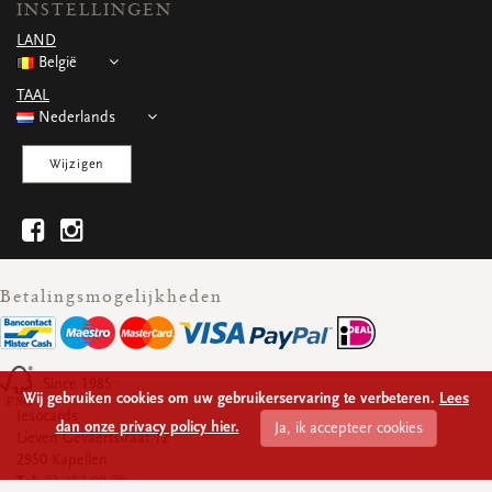
INSTELLINGEN
WENSKAARTEN
LAND
Vierkante wenskaartjes
België
Langwerpige wenskaartjes
Rechthoekige wenskaartjes
TAAL
Wenskaarten
Nederlands
Per gelegenheid
Wijzigen
bekijk alle
bekijk alle
bekijk alle
bekijk alle
bekijk alle
Betalingsmogelijkheden
Since 1985
Wij gebruiken cookies om uw gebruikerservaring te verbeteren.
Lees
Jesocards
dan onze privacy policy hier.
Ja, ik accepteer cookies
Lieven Gevaertstraat 12
2950 Kapellen
Tel:
03 317 09 70