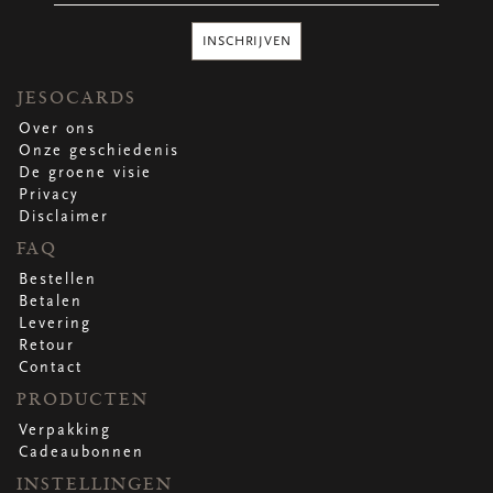
Ronde stickers
Vierkante stickers
INSCHRIJVEN
Hartstickers
Sluitstickers
JESOCARDS
Over ons
Onze geschiedenis
De groene visie
bekijk alle
bekijk alle
bekijk alle
bekijk alle
Privacy
Disclaimer
VERPAKKING
FAQ
Verpakking op rol
Bestellen
Hoezen
Betalen
Flowerbag
Levering
Draagtassen
Retour
Omslagen
Contact
Promo's
&
super promo's
PRODUCTEN
Verpakking
bekijk alle
bekijk alle
bekijk alle
bekijk alle
bekijk alle
bekijk alle
Cadeaubonnen
INSTELLINGEN