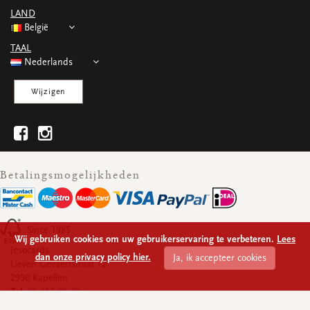
WENSKAARTEN
LAND
Vierkante wenskaartjes
België
Langwerpige wenskaartjes
TAAL
Rechthoekige wenskaartjes
Nederlands
Wenskaarten
Per gelegenheid
Wijzigen
bekijk alle
bekijk alle
bekijk alle
bekijk alle
bekijk alle
Betalingsmogelijkheden
Since 1985
Wij gebruiken cookies om uw gebruikerservaring te verbeteren.
Lees
Jesocards
dan onze privacy policy hier.
Ja, ik accepteer cookies
Lieven Gevaertstraat 12
2950 Kapellen
Tel:
03 317 09 70
Ondernemingsnummer:
BE 0430.928.339