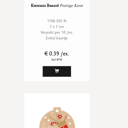
Kerstmis Beauté
Prettige Kerst
1106 505 N
7 x 7 cm
Verpakt per 10 /ex.
Enkel kaartje
€ 0.39 /ex.
Excl BTW