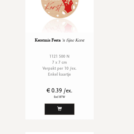
Kerstmis Festa
'n fijne Kerst
1121 500 N
7 x 7 cm
Verpakt per 10 /ex.
Enkel kaartje
€ 0.39 /ex.
Excl BTW