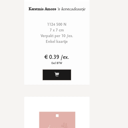
Kerstmis Amore
'n kerstcadeautje
1124 500 N
7 x 7 cm
Verpakt per 10 /ex.
Enkel kaartje
€ 0.39 /ex.
Excl BTW