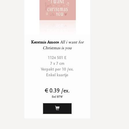
Kerstmis Amore
All i want for
Christmas is you
1124 501 E
7 x 7 cm
Verpakt per 10 /ex.
Enkel kaartje
€ 0.39 /ex.
Excl BTW