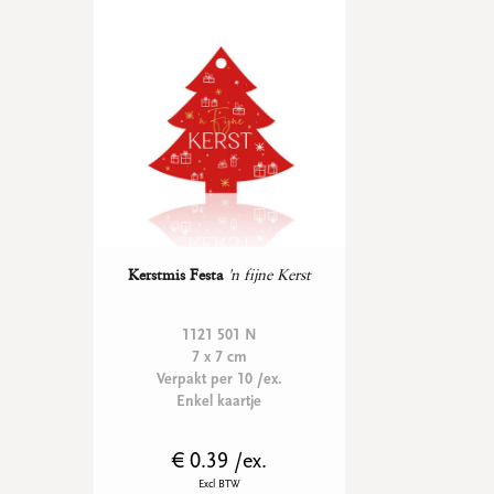
Kerstmis Festa
'n fijne Kerst
1121 501 N
7 x 7 cm
Verpakt per 10 /ex.
Enkel kaartje
€ 0.39 /ex.
Excl BTW