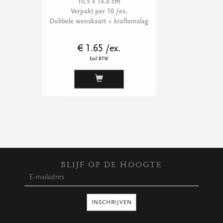
10.5 x 14.8 cm
Verpakt per 10 /ex.
Dubbele wenskaart + kraftomslag
€ 1.65 /ex.
Excl BTW
BLIJF OP DE HOOGTE
INSCHRIJVEN