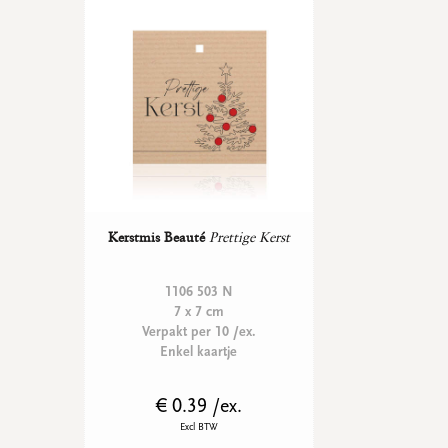
WENSKAARTEN
Vierkante wenskaartjes
Langwerpige wenskaartjes
Rechthoekige wenskaartjes
Wenskaarten
Per gelegenheid
bekijk alle
bekijk alle
bekijk alle
bekijk alle
bekijk alle
Kerstmis Beauté
Prettige Kerst
1106 503 N
7 x 7 cm
Verpakt per 10 /ex.
Enkel kaartje
€ 0.39 /ex.
Excl BTW