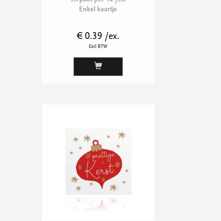
Enkel kaartje
€ 0.39 /ex.
Excl BTW