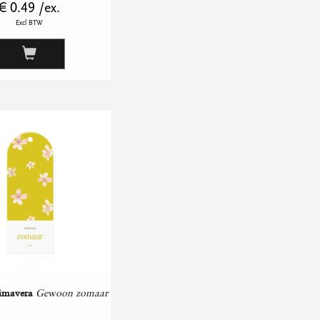
€ 0.49 /ex.
Excl BTW
imavera
Gewoon zomaar