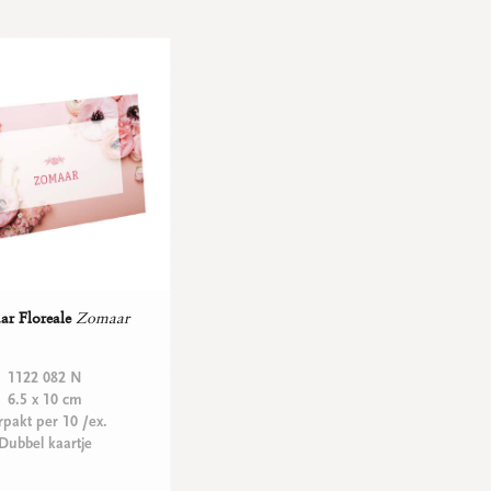
r Floreale
Zomaar
1122 082 N
6.5 x 10 cm
rpakt per 10 /ex.
Dubbel kaartje