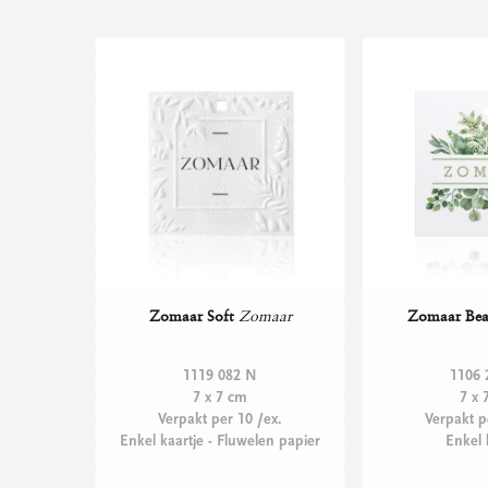
Zomaar Soft
Zomaar
Zomaar Bea
1119 082 N
1106 
7 x 7 cm
7 x 
Verpakt per 10 /ex.
Verpakt p
Enkel kaartje - Fluwelen papier
Enkel 