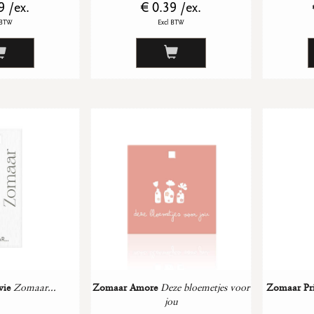
9 /ex.
€ 0.39 /ex.
 BTW
Excl BTW
ie
Zomaar...
Zomaar Amore
Deze bloemetjes voor
Zomaar Pr
jou