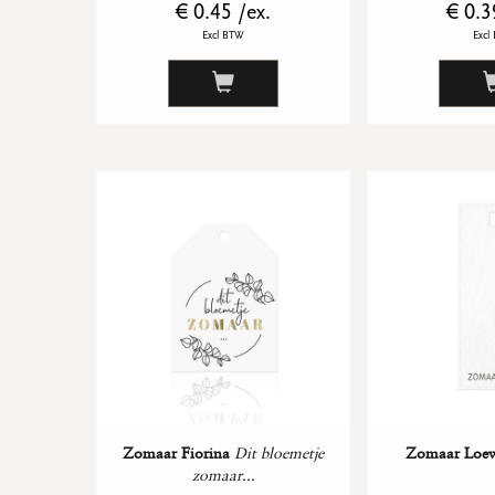
€ 0.45 /ex.
€ 0.3
Excl BTW
Excl
Zomaar Fiorina
Dit bloemetje
Zomaar Loew
zomaar...