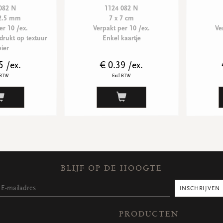
082 N
1124 082 N
12.5 mm
7 x 7 cm
er 10 /ex.
Verpakt per 10 /ex.
Ve
drukt op textuur
Enkel kaartje
ier
5 /ex.
€ 0.39 /ex.
 BTW
Excl BTW
BLIJF OP DE HOOGTE
INSCHRIJVEN
PRODUCTEN