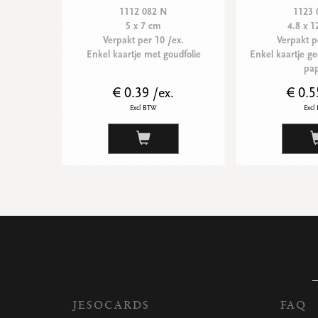
1112 082 N
1123 
5 x 7 cm
4.8 x 
Verpakt per 10 /ex.
Verpakt p
Enkel kaartje met goudfolie
Enkel kaartje ge
pap
€ 0.39 /ex.
€ 0.5
Excl BTW
Excl
JESOCARDS
FAQ