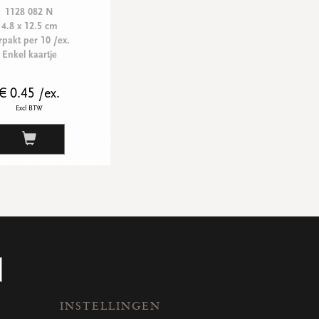
1128 082 N
4.8 x 12.5 cm
rpakt per 10 /ex.
Enkel kaartje
€ 0.45 /ex.
Excl BTW
INSTELLINGEN