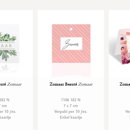
uté
Zomaar
Zomaar Beauté
Zomaar
Zomaa
282 N
1106 182 N
7 cm
7 x 7 cm
er 10 /ex.
Verpakt per 10 /ex.
Ve
kaartje
Enkel kaartje