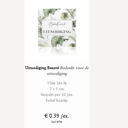
WENSKAARTEN
Vierkante wenskaartjes
Langwerpige wenskaartjes
Rechthoekige wenskaartjes
Wenskaarten
Per gelegenheid
bekijk alle
bekijk alle
bekijk alle
bekijk alle
bekijk alle
Uitnodiging Beauté
Bedankt voor de
uitnodiging
1106 184 N
7 x 7 cm
Verpakt per 10 /ex.
Enkel kaartje
€ 0.39 /ex.
Excl BTW