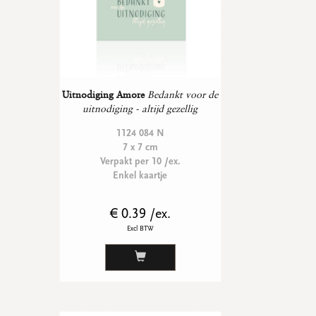
Uitnodiging Amore
Bedankt voor de
uitnodiging - altijd gezellig
1124 084 N
7 x 7 cm
Verpakt per 10 /ex.
Enkel kaartje
€ 0.39 /ex.
Excl BTW