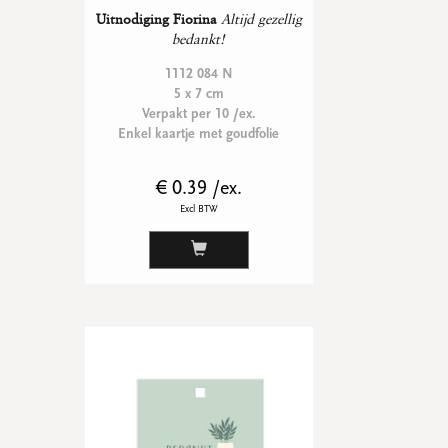
Uitnodiging Fiorina
Altijd gezellig
bedankt!
1112 084 N
5 x 7 cm
Verpakt per 10 /ex.
Enkel kaartje met goudfolie
€ 0.39 /ex.
Excl BTW