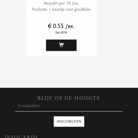
Verpakt per 10 /ex.
Pochette + kaartje met goudfolie
€ 0.55 /ex.
Excl BTW
BLIJF OP DE HOOGTE
INSCHRIJVEN
JESOCARDS