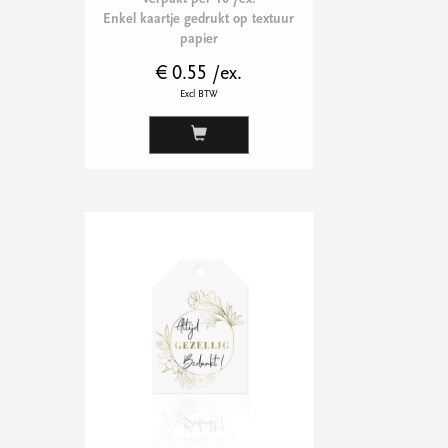
Enkel kaartje gedrukt op textuur
papier
€ 0.55 /ex.
Excl BTW