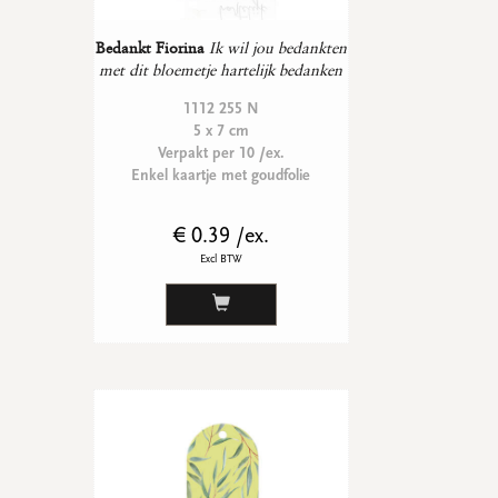
Bedankt Fiorina
Ik wil jou bedankten
met dit bloemetje hartelijk bedanken
1112 255 N
5 x 7 cm
Verpakt per 10 /ex.
Enkel kaartje met goudfolie
€ 0.39 /ex.
Excl BTW