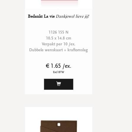
Bedankt La vie
Dankjewel lieve jij!
1126 155 N
10.5 x 14.8 cm
Verpakt per 10 /ex.
Dubbele wenskaart + kraftomslag
€ 1.65 /ex.
Excl BTW