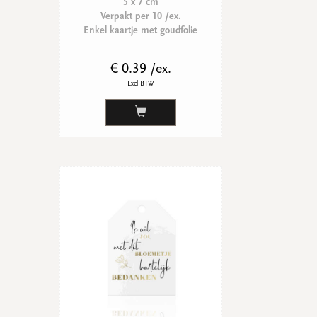
5 x 7 cm
Verpakt per 10 /ex.
Enkel kaartje met goudfolie
€ 0.39 /ex.
Excl BTW