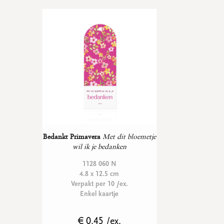
Bedankt Primavera
Met dit bloemetje
wil ik je bedanken
1128 060 N
4.8 x 12.5 cm
Verpakt per 10 /ex.
Enkel kaartje
€ 0.45 /ex.