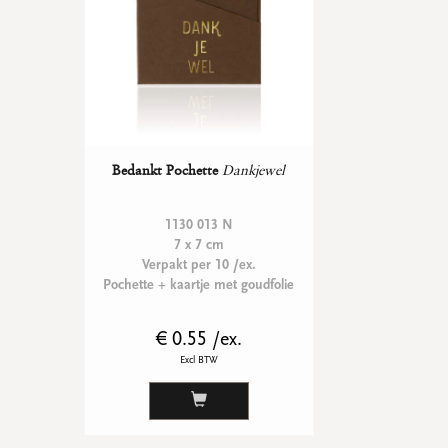
Bedankt Pochette
Dankjewel
1130 013 N
7 x 7 cm
Verpakt per 10 /ex.
Pochette + kaartje met goudfolie
€ 0.55 /ex.
Excl BTW