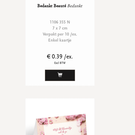
Bedankt Beauté
Bedankt
1106 355 N
7 x 7 cm
Verpakt per 10 /ex.
Enkel kaartje
€ 0.39 /ex.
Excl BTW