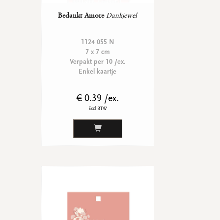
Bedankt Amore
Dankjewel
1124 055 N
7 x 7 cm
Verpakt per 10 /ex.
Enkel kaartje
€ 0.39 /ex.
Excl BTW