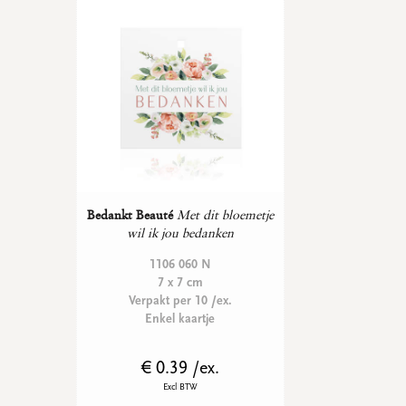
WENSKAARTEN
Vierkante wenskaartjes
Langwerpige wenskaartjes
Rechthoekige wenskaartjes
Wenskaarten
Per gelegenheid
bekijk alle
bekijk alle
bekijk alle
bekijk alle
bekijk alle
Bedankt Beauté
Met dit bloemetje
wil ik jou bedanken
1106 060 N
7 x 7 cm
Verpakt per 10 /ex.
Enkel kaartje
€ 0.39 /ex.
Excl BTW