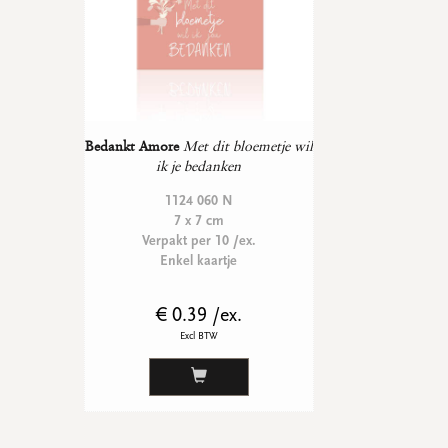
Bedankt Amore
Met dit bloemetje wil
ik je bedanken
1124 060 N
7 x 7 cm
Verpakt per 10 /ex.
Enkel kaartje
€ 0.39 /ex.
Excl BTW