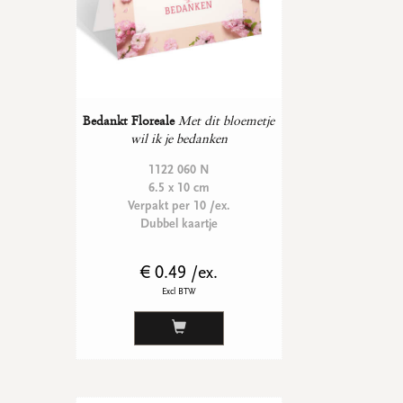
Bedankt Floreale
Met dit bloemetje
wil ik je bedanken
1122 060 N
6.5 x 10 cm
Verpakt per 10 /ex.
Dubbel kaartje
€ 0.49 /ex.
Excl BTW