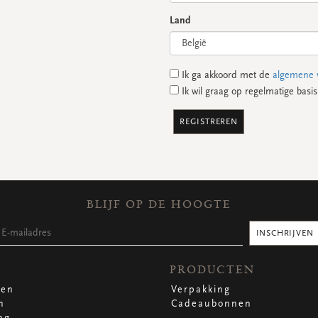
Land
Ik ga akkoord met de
algemene 
Ik wil graag op regelmatige basi
REGISTREREN
BLIJF OP DE HOOGTE
INSCHRIJVEN
PRODUCTEN
len
Verpakking
n
Cadeaubonnen