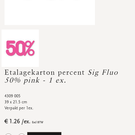
Accessoires
Droogbloemetjes
Etalagekarton
Banners
Promo's
&
super promo's
bekijk alle
bekijk alle
bekijk alle
bekijk alle
bekijk alle
bekijk alle
AFSPRAKENKAARTJES
Afsprakenkaartjes
Etalagekarton percent
Sig Fluo
Promo's
&
super promo's
50% pink - 1 ex.
4309 005
39 x 21.5 cm
Verpakt per 1ex.
bekijk alle
bekijk alle
€ 1.26 /ex.
Excl BTW
STICKERS