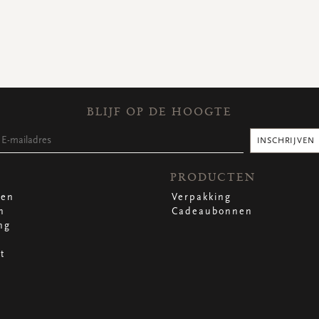
BLIJF OP DE HOOGTE
INSCHRIJVEN
PRODUCTEN
len
Verpakking
n
Cadeaubonnen
ng
t