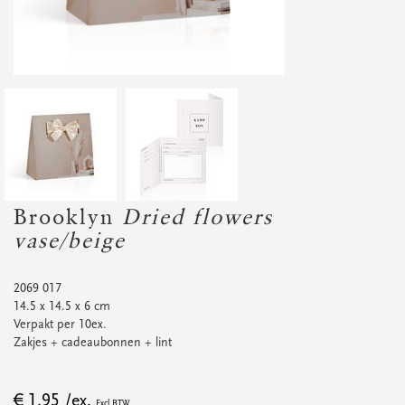
Accessoires
Droogbloemetjes
Etalagekarton
Banners
Promo's
&
super promo's
bekijk alle
bekijk alle
bekijk alle
bekijk alle
bekijk alle
bekijk alle
AFSPRAKENKAARTJES
Afsprakenkaartjes
Brooklyn
Dried flowers
Promo's
&
super promo's
vase/beige
2069 017
14.5 x 14.5 x 6 cm
Verpakt per 10ex.
bekijk alle
bekijk alle
Zakjes + cadeaubonnen + lint
STICKERS
€ 1.95 /ex.
Excl BTW