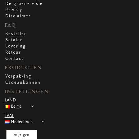
WENSKAARTEN
De groene visie
Privacy
Vierkante wenskaartjes
Disclaimer
Langwerpige wenskaartjes
Rechthoekige wenskaartjes
FAQ
Wenskaarten
Bestellen
Per gelegenheid
Betalen
Levering
Retour
bekijk alle
bekijk alle
bekijk alle
bekijk alle
bekijk alle
Contact
PRODUCTEN
Verpakking
Cadeaubonnen
INSTELLINGEN
LAND
België
TAAL
Nederlands
Wijzigen