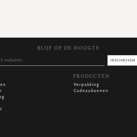
BLIJF OP DE HOOGTE
INSCHRIJVEN
PRODUCTEN
len
Verpakking
n
Cadeaubonnen
ng
t