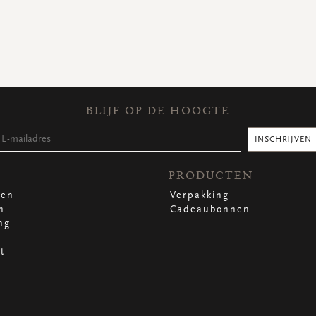
BLIJF OP DE HOOGTE
INSCHRIJVEN
PRODUCTEN
len
Verpakking
n
Cadeaubonnen
ng
t