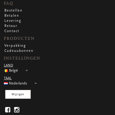
WENSKAARTEN
FAQ
Vierkante wenskaartjes
Bestellen
Langwerpige wenskaartjes
Betalen
Rechthoekige wenskaartjes
Levering
Wenskaarten
Retour
Per gelegenheid
Contact
PRODUCTEN
Verpakking
bekijk alle
bekijk alle
bekijk alle
bekijk alle
bekijk alle
Cadeaubonnen
INSTELLINGEN
LAND
België
TAAL
Nederlands
Wijzigen