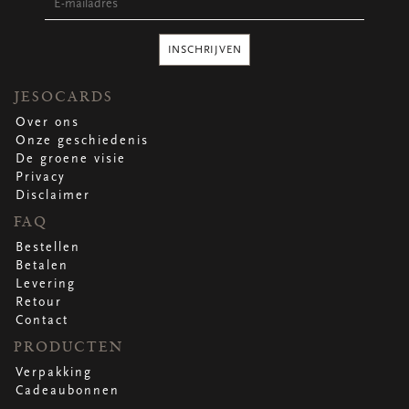
Ronde stickers
Vierkante stickers
Hartstickers
INSCHRIJVEN
Sluitstickers
JESOCARDS
Over ons
Onze geschiedenis
bekijk alle
bekijk alle
bekijk alle
bekijk alle
De groene visie
Privacy
Disclaimer
VERPAKKING
FAQ
Verpakking op rol
Hoezen
Bestellen
Flowerbag
Betalen
Draagtassen
Levering
Omslagen
Retour
Promo's
&
super promo's
Contact
PRODUCTEN
bekijk alle
bekijk alle
bekijk alle
bekijk alle
bekijk alle
bekijk alle
Verpakking
Cadeaubonnen