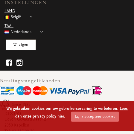
INSTELLINGEN
WENSKAARTEN
LAND
Vierkante wenskaartjes
België
Langwerpige wenskaartjes
Rechthoekige wenskaartjes
TAAL
Wenskaarten
Nederlands
Per gelegenheid
Wijzigen
bekijk alle
bekijk alle
bekijk alle
bekijk alle
bekijk alle
Betalingsmogelijkheden
Since 1985
Wij gebruiken cookies om uw gebruikerservaring te verbeteren.
Lees
Jesocards
dan onze privacy policy hier.
Ja, ik accepteer cookies
Lieven Gevaertstraat 12
2950 Kapellen
Tel:
03 317 09 70